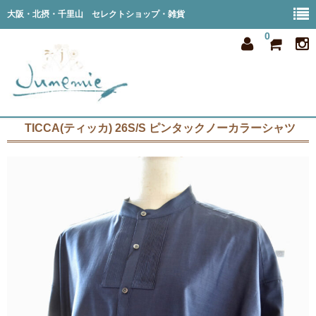
大阪・北摂・千里山 セレクトショップ・雑貨
0
TICCA(ティッカ) 26S/S ピンタックノーカラーシャツ
home
all item
member
order
privacy
shop info
blog