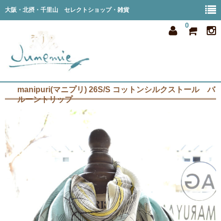
大阪・北摂・千里山 セレクトショップ・雑貨
0
manipuri(マニプリ) 26S/S コットンシルクストール バ
home
ルーントリップ
all item
member
order
privacy
shop info
blog