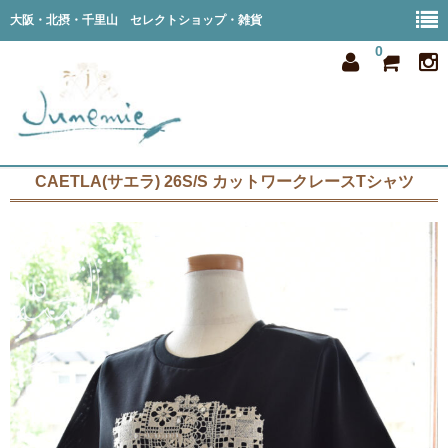
大阪・北摂・千里山 セレクトショップ・雑貨
0
CAETLA(サエラ) 26S/S カットワークレースTシャツ
home
all item
member
order
privacy
shop info
blog