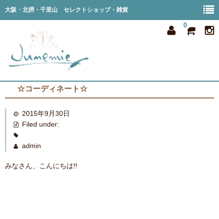
大阪・北摂・千里山 セレクトショップ・雑貨
0
☆コーディネート☆
home
2015年9月30日
all item
Filed under:
member
admin
order
みなさん、こんにちは!!
privacy
shop info
blog