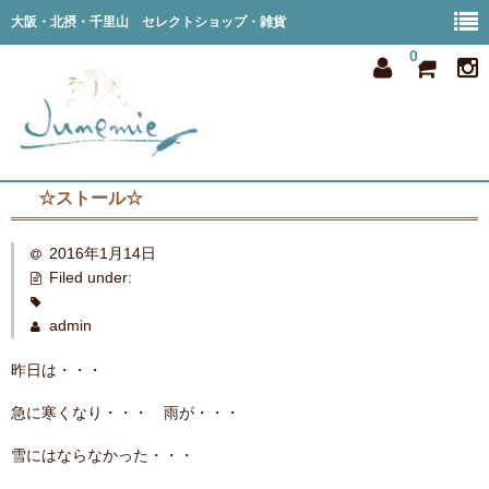
大阪・北摂・千里山 セレクトショップ・雑貨
0
☆ストール☆
home
2016年1月14日
all item
Filed under:
member
admin
order
昨日は・・・
privacy
急に寒くなり・・・ 雨が・・・
shop info
雪にはならなかった・・・
blog