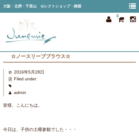
大阪・北摂・千里山 セレクトショップ・雑貨
0
☆ノースリーブブラウス☆
home
2016年5月28日
all item
Filed under:
member
admin
order
皆様、こんにちは。
privacy
shop info
今日は、子供の土曜参観でした・・・
blog