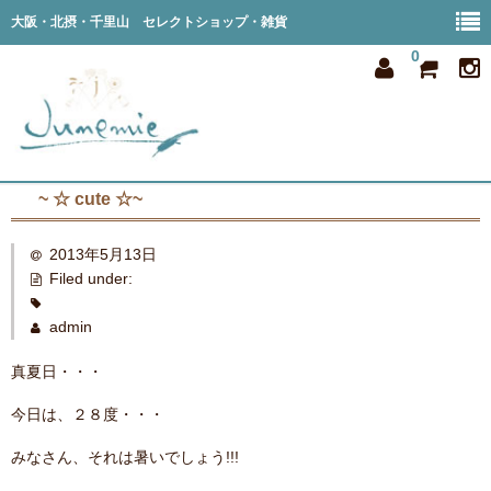
大阪・北摂・千里山 セレクトショップ・雑貨
0
~ ☆ cute ☆~
home
2013年5月13日
all item
Filed under:
member
admin
order
真夏日・・・
privacy
今日は、２８度・・・
shop info
みなさん、それは暑いでしょう!!!
blog