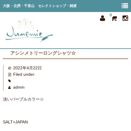
大阪・北摂・千里山 セレクトショップ・雑貨
0
アシンメトリーロングシャツ☆
home
2022年4月22日
all item
Filed under:
member
admin
order
淡いパープルカラー☆
privacy
shop info
SALT+JAPAN
blog