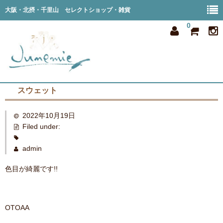
大阪・北摂・千里山 セレクトショップ・雑貨
0
スウェット
home
2022年10月19日
all item
Filed under:
member
admin
order
色目が綺麗です!!
privacy
shop info
OTOAA
blog