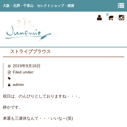
大阪・北摂・千里山 セレクトショップ・雑貨
0
ストライプブラウス
home
2019年9月16日
all item
Filed under:
member
admin
order
祝日は、のんびりとしておりますね・・・。
privacy
静かです。
shop info
来週も三連休なんて・・・いいな～(笑)
blog