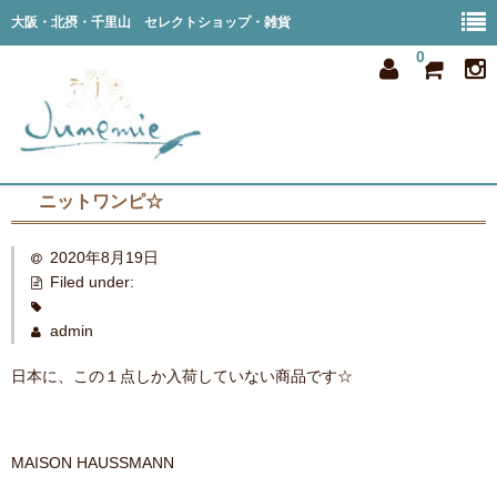
大阪・北摂・千里山 セレクトショップ・雑貨
0
ニットワンピ☆
home
2020年8月19日
all item
Filed under:
member
admin
order
日本に、この１点しか入荷していない商品です☆
privacy
shop info
MAISON HAUSSMANN
blog