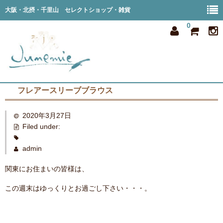
大阪・北摂・千里山 セレクトショップ・雑貨
0
フレアースリーブブラウス
home
2020年3月27日
all item
Filed under:
member
admin
order
関東にお住まいの皆様は、
privacy
この週末はゆっくりとお過ごし下さい・・・。
shop info
blog