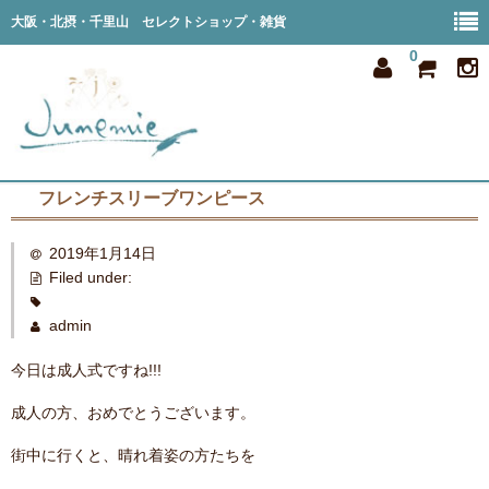
大阪・北摂・千里山 セレクトショップ・雑貨
0
フレンチスリーブワンピース
home
2019年1月14日
all item
Filed under:
member
admin
order
今日は成人式ですね!!!
privacy
成人の方、おめでとうございます。
shop info
街中に行くと、晴れ着姿の方たちを
blog