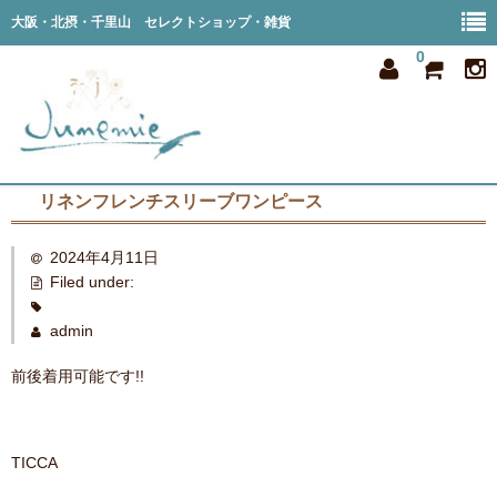
大阪・北摂・千里山 セレクトショップ・雑貨
0
リネンフレンチスリーブワンピース
home
2024年4月11日
all item
Filed under:
member
admin
order
前後着用可能です!!
privacy
shop info
TICCA
blog