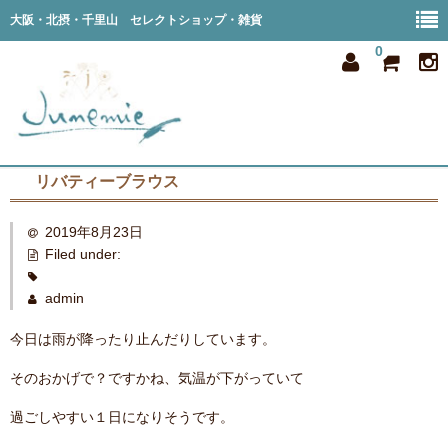
大阪・北摂・千里山 セレクトショップ・雑貨
0
リバティーブラウス
home
2019年8月23日
all item
Filed under:
member
admin
order
今日は雨が降ったり止んだりしています。
privacy
そのおかげで？ですかね、気温が下がっていて
shop info
過ごしやすい１日になりそうです。
blog