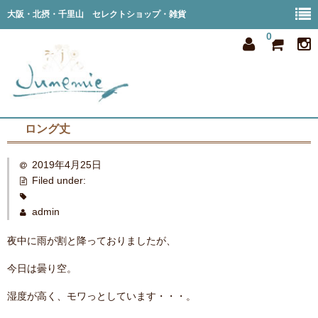
大阪・北摂・千里山 セレクトショップ・雑貨
0
ロング丈
home
2019年4月25日
all item
Filed under:
member
admin
order
夜中に雨が割と降っておりましたが、
privacy
今日は曇り空。
shop info
湿度が高く、モワっとしています・・・。
blog