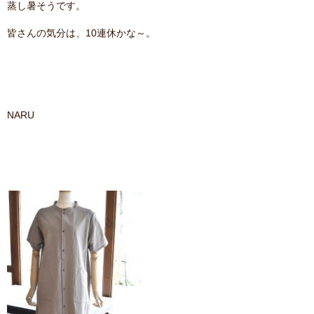
蒸し暑そうです。
contact
皆さんの気分は、10連休かな～。
NARU