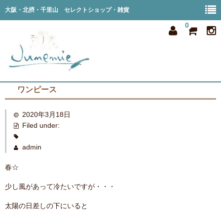
大阪・北摂・千里山 セレクトショップ・雑貨
0
ワンピース
home
2020年3月18日
all item
Filed under:
member
admin
order
春☆
privacy
少し風があって冷たいですが・・・
shop info
太陽の日差しの下にいると
blog