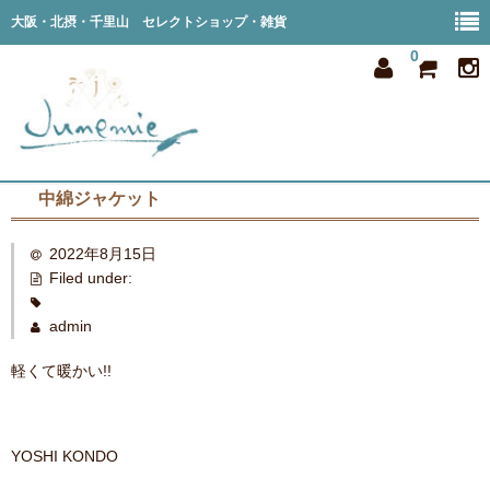
大阪・北摂・千里山 セレクトショップ・雑貨
0
中綿ジャケット
home
2022年8月15日
all item
Filed under:
member
admin
order
軽くて暖かい!!
privacy
shop info
YOSHI KONDO
blog