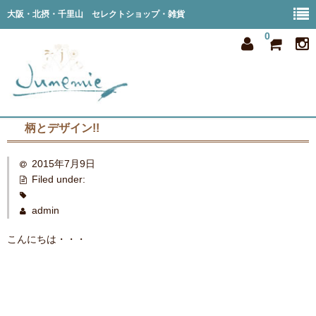
大阪・北摂・千里山 セレクトショップ・雑貨
0
柄とデザイン!!
home
2015年7月9日
all item
Filed under:
member
admin
order
こんにちは・・・
privacy
shop info
blog