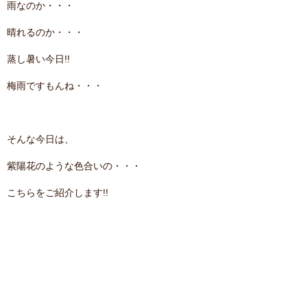
雨なのか・・・
contact
晴れるのか・・・
蒸し暑い今日!!
梅雨ですもんね・・・
そんな今日は、
紫陽花のような色合いの・・・
こちらをご紹介します!!