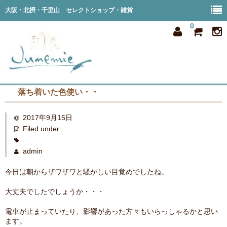
大阪・北摂・千里山 セレクトショップ・雑貨
0
落ち着いた色使い・・
home
2017年9月15日
all item
Filed under:
member
admin
order
今日は朝からザワザワと騒がしい目覚めでしたね。
privacy
大丈夫でしたでしょうか・・・
shop info
電車が止まっていたり、影響があった方々もいらっしゃるかと思い
ます。
blog