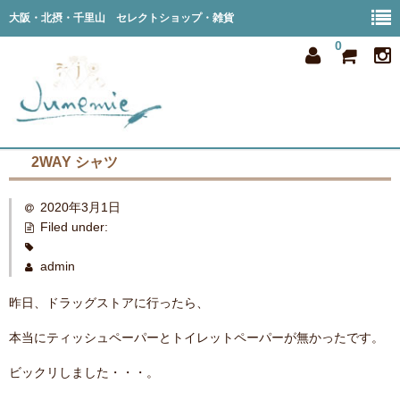
大阪・北摂・千里山 セレクトショップ・雑貨
0
2WAY シャツ
home
2020年3月1日
all item
Filed under:
member
admin
order
昨日、ドラッグストアに行ったら、
privacy
本当にティッシュペーパーとトイレットペーパーが無かったです。
shop info
ビックリしました・・・。
blog