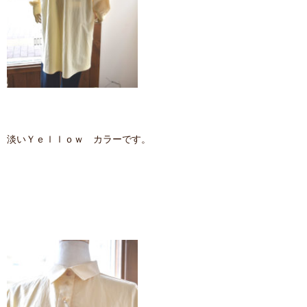
淡いＹｅｌｌｏｗ カラーです。