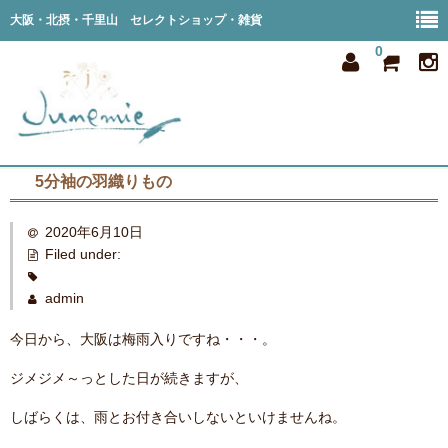
大阪・北摂・千里山 セレクトショップ・雑貨
0
5分袖の羽織りもの
home
2020年6月10日
all item
Filed under:
member
admin
order
今日から、大阪は梅雨入りですね・・・。
privacy
ジメジメ～っとした日が続きますが、
shop info
しばらくは、雨とお付き合いしないといけませんね。
blog