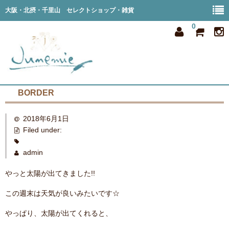
大阪・北摂・千里山 セレクトショップ・雑貨
0
BORDER
home
2018年6月1日
all item
Filed under:
member
admin
order
やっと太陽が出てきました!!
privacy
この週末は天気が良いみたいです☆
shop info
やっぱり、太陽が出てくれると、
blog