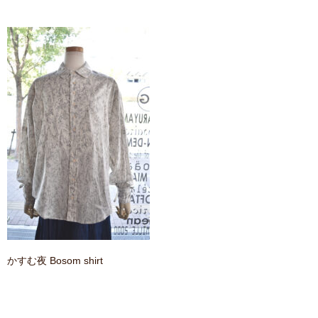
contact
かすむ夜 Bosom shirt