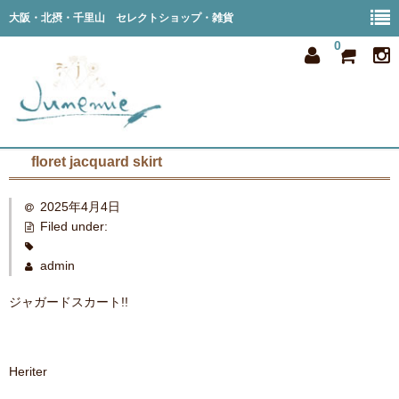
大阪・北摂・千里山 セレクトショップ・雑貨
0
floret jacquard skirt
home
2025年4月4日
all item
Filed under:
member
admin
order
ジャガードスカート!!
privacy
shop info
Heriter
blog