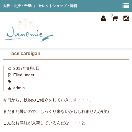
大阪・北摂・千里山 セレクトショップ・雑貨
0
lace cardigan
home
2017年8月6日
all item
Filed under:
member
admin
order
今日から、秋物のご紹介をしていきます・・・。
privacy
まだまだ暑いので、しっくり来ないかもしれませんが(笑)
shop info
こんなお洋服が入荷しているんだな・・・と
blog