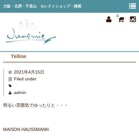
大阪・北摂・千里山 セレクトショップ・雑貨
0
Yellow
home
2021年4月15日
all item
Filed under:
member
admin
order
明るい雰囲気でゆったりと・・・
privacy
shop info
MAISON HAUSSMANN
blog