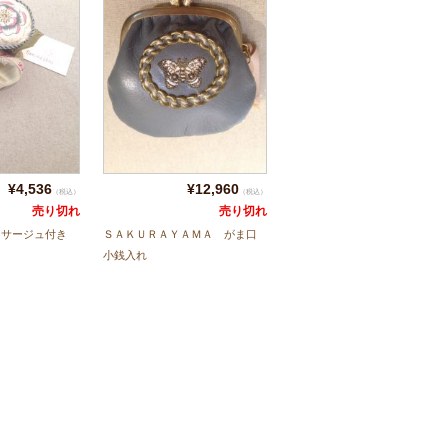
¥4,536
¥12,960
（税込）
（税込）
売り切れ
売り切れ
A コサージュ付き
ＳＡＫＵＲＡＹＡＭＡ がま口
小銭入れ