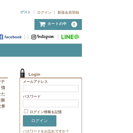
ゲスト
ログイン
新規会員登録
カートの中
0
Login
ジナ
メールアドレス
う情
せた
パスワード
裏側
世界
ログイン情報を記憶
パスワードをお忘れですか？