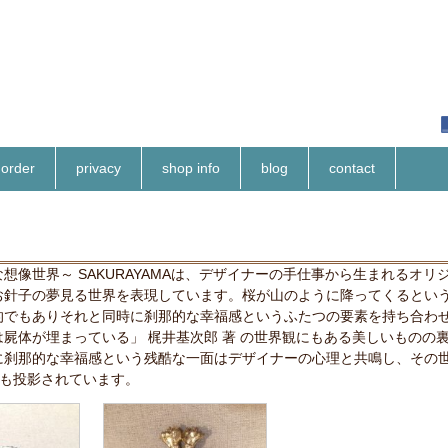
order
privacy
shop info
blog
contact
像世界～ SAKURAYAMAは、デザイナーの手仕事から生まれるオリ
お針子の夢見る世界を表現しています。桜が山のように降ってくるとい
的でもありそれと同時に刹那的な幸福感というふたつの要素を持ち合わ
屍体が埋まっている」 梶井基次郎 著 の世界観にもある美しいものの
に刹那的な幸福感という残酷な一面はデザイナーの心理と共鳴し、その
トにも投影されています。