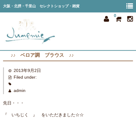
大阪・北摂・千里山 セレクトショップ・雑貨
0
♪♪ ベロア調 ブラウス ♪♪
home
2013年9月2日
all item
Filed under:
member
admin
order
先日・・・
privacy
『 いちじく 』 をいただきました☆☆
shop info
blog