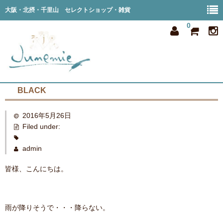
大阪・北摂・千里山 セレクトショップ・雑貨
0
BLACK
home
2016年5月26日
all item
Filed under:
member
admin
order
皆様、こんにちは。
privacy
shop info
雨が降りそうで・・・降らない。
blog