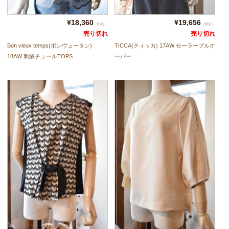
¥18,360
¥19,656
（税込）
（税込）
売り切れ
売り切れ
Bon vieux temps(ボンヴュータン)
TICCA(ティッカ) 17AW セーラープルオ
18AW 刺繍チュールTOPS
ーバー