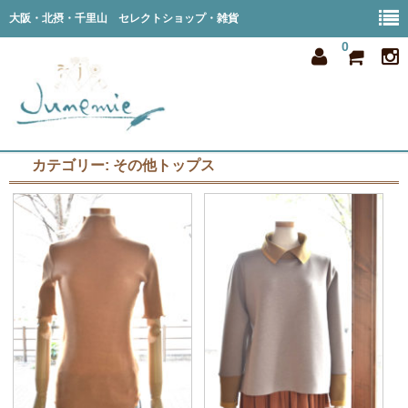
大阪・北摂・千里山 セレクトショップ・雑貨
0
カテゴリー:
その他トップス
home
all item
member
order
privacy
shop info
blog