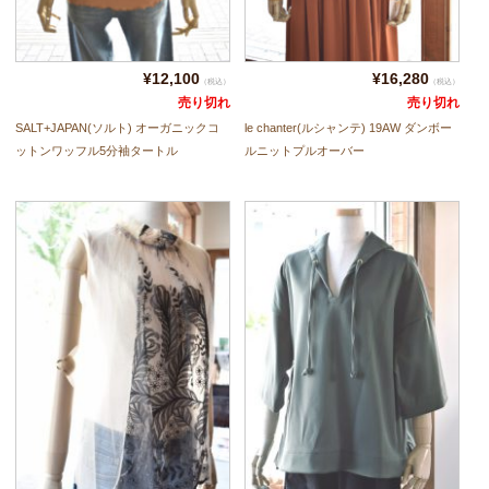
contact
¥12,100
¥16,280
（税込）
（税込）
売り切れ
売り切れ
SALT+JAPAN(ソルト) オーガニックコ
le chanter(ルシャンテ) 19AW ダンボー
ットンワッフル5分袖タートル
ルニットプルオーバー