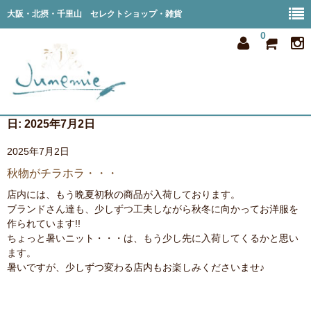
大阪・北摂・千里山 セレクトショップ・雑貨
0
日:
2025年7月2日
home
2025年7月2日
all item
秋物がチラホラ・・・
member
店内には、もう晩夏初秋の商品が入荷しております。
ブランドさん達も、少しずつ工夫しながら秋冬に向かってお洋服を
order
作られています!!
ちょっと暑いニット・・・は、もう少し先に入荷してくるかと思い
privacy
ます。
暑いですが、少しずつ変わる店内もお楽しみくださいませ♪
shop info
blog