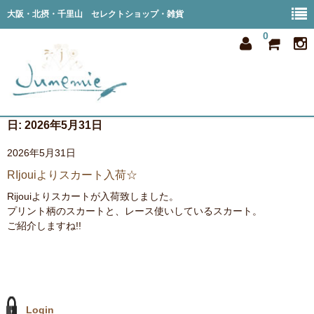
大阪・北摂・千里山 セレクトショップ・雑貨
0
日:
2026年5月31日
home
2026年5月31日
all item
RIjouiよりスカート入荷☆
member
Rijouiよりスカートが入荷致しました。
プリント柄のスカートと、レース使いしているスカート。
order
ご紹介しますね!!
privacy
shop info
Login
blog