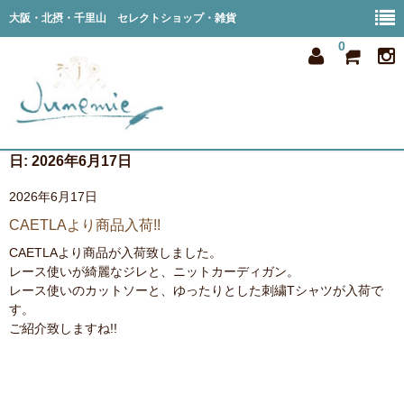
大阪・北摂・千里山 セレクトショップ・雑貨
0
日:
2026年6月17日
home
2026年6月17日
all item
CAETLAより商品入荷!!
member
CAETLAより商品が入荷致しました。
レース使いが綺麗なジレと、ニットカーディガン。
order
レース使いのカットソーと、ゆったりとした刺繍Tシャツが入荷で
す。
privacy
ご紹介致しますね!!
shop info
blog